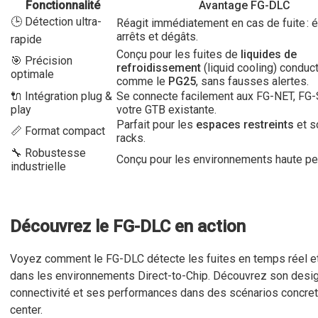
Fonctionnalité
Avantage FG-DLC
🕒 Détection ultra-
Réagit immédiatement en cas de fuite : é
arrêts et dégâts.
rapide
Conçu pour les fuites de
liquides de
🎯 Précision
refroidissement
(liquid cooling) conduc
optimale
comme le
PG25
, sans fausses alertes.
🔌 Intégration plug &
Se connecte facilement aux FG-NET, FG-
play
votre GTB existante.
Parfait pour les
espaces restreints
et s
📏 Format compact
racks.
🔧 Robustesse
Conçu pour les environnements haute pe
industrielle
Découvrez le FG-DLC en action
Voyez comment le FG-DLC détecte les fuites en temps réel et
dans les environnements Direct-to-Chip. Découvrez son desi
connectivité et ses performances dans des scénarios concret
center.