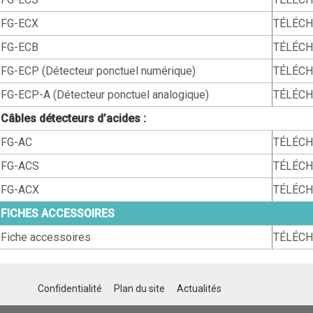
FG-ECX
TÉLÉC
FG-ECB
TÉLÉC
FG-ECP (Détecteur ponctuel numérique)
TÉLÉC
FG-ECP-A (Détecteur ponctuel analogique)
TÉLÉC
Câbles détecteurs d’acides :
FG-AC
TÉLÉC
FG-ACS
TÉLÉC
FG-ACX
TÉLÉC
FICHES ACCESSOIRES
Fiche accessoires
TÉLÉC
Confidentialité
Plan du site
Actualités