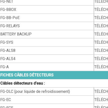
FG-NET
TÉLÉC
FG-BBOX
TÉLÉC
FG-BB-PoE
TÉLÉC
FG-RELAYS
TÉLÉC
BATTERY BACKUP
TÉLÉC
FG-SYS
TÉLÉC
FG-ALS8
TÉLÉC
FG-ALS4
TÉLÉC
FG-A
TÉLÉC
FICHES CÂBLES DÉTECTEURS
Câbles détecteurs d’eau :
FG-DLC (pour liquide de refroidissement)
TÉLÉC
FG-EC
TÉLÉC
FG-ECS
TÉLÉC