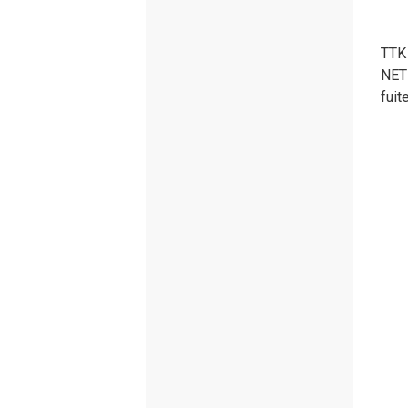
TTK 
NET 
fuit