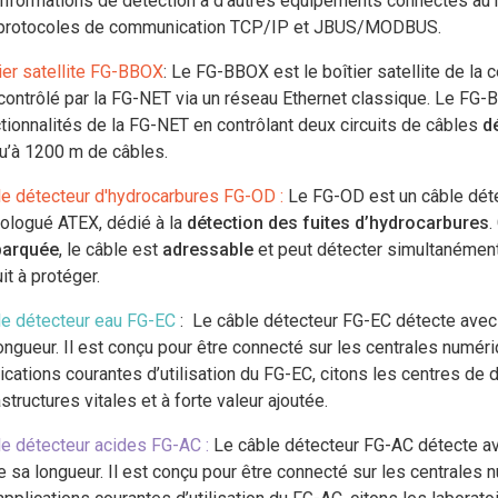
informations de détection à d’autres équipements connectés au
 protocoles de communication TCP/IP et JBUS/MODBUS.
ier satellite FG-BBOX
: Le FG-BBOX est le boîtier satellite de la
contrôlé par la FG-NET via un réseau Ethernet classique. Le FG-
tionnalités de la FG-NET en contrôlant deux circuits de câbles
d
u’à 1200 m de câbles.
le détecteur d'hydrocarbures FG-OD
:
Le FG-OD est un câble détec
ologué ATEX, dédié à la
détection des fuites d’hydrocarbures
.
arquée
, le câble est
adressable
et peut détecter simultanémen
uit à protéger.
le détecteur eau FG-EC
:
Le câble détecteur FG-EC détecte avec p
ongueur. Il est conçu pour être connecté sur les centrales numé
ications courantes d’utilisation du FG-EC, citons les centres de 
astructures vitales et à forte valeur ajoutée.
le détecteur acides FG-AC
:
Le câble détecteur FG-AC détecte ave
e sa longueur. Il est conçu pour être connecté sur les centrale