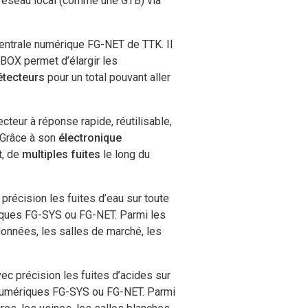
 réseau local (comme une GTB) via
 centrale numérique FG-NET de TTK. Il
BBOX permet d’élargir les
étecteurs
pour un total pouvant aller
teur à réponse rapide, réutilisable,
 Grâce à son
électronique
t, de
multiples fuites
le long du
récision les fuites d’eau sur toute
riques FG-SYS ou FG-NET. Parmi les
données, les salles de marché, les
c précision les fuites d’acides sur
s numériques FG-SYS ou FG-NET. Parmi