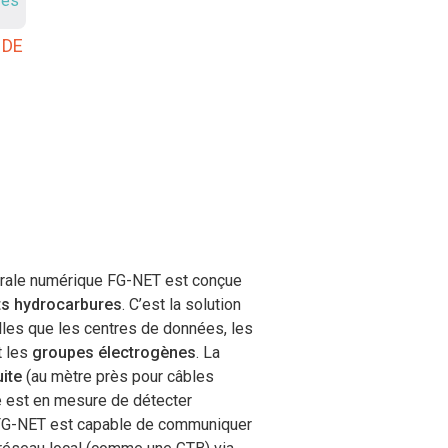
 DE
trale numérique FG-NET est conçue
ts hydrocarbures
. C’est la solution
telles que les centres de données, les
t les
groupes électrogènes
. La
uite
(au mètre près pour câbles
le est en mesure de détecter
e FG-NET est capable de communiquer