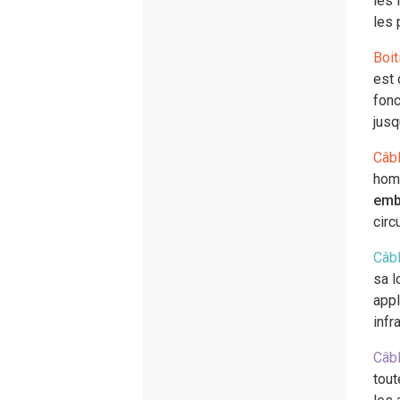
les 
les
Boit
est 
fonc
jusq
Câb
hom
emb
circ
Câb
sa l
appl
infr
Câb
tout