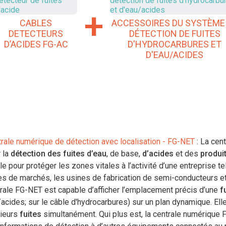
+
CABLES
ACCESSOIRES DU SYSTÈME
DETECTEURS
DÉTECTION DE FUITES
D’ACIDES FG-AC
D'HYDROCARBURES ET
D'EAU/ACIDES
rale numérique de détection avec localisation - FG-NET
: La cen
 la
détection des fuites d’eau
, de base,
d’acides
et des
produi
le pour protéger les zones vitales à l’activité d’une entreprise 
es de marchés, les usines de fabrication de semi-conducteurs e
rale FG-NET est capable d’afficher l’emplacement précis d’une
f
acides; sur le câble d'hydrocarbures) sur un plan dynamique. El
sieurs
fuites
simultanément. Qui plus est, la centrale numériqu