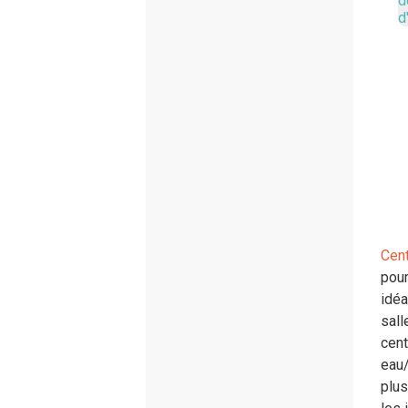
Cent
pour
idéa
sall
cent
eau/
plu