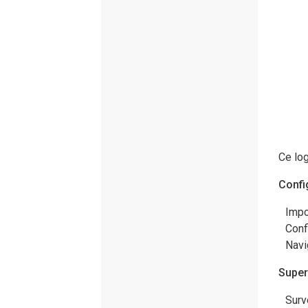
Ce log
Confi
Impo
Conf
Navi
Super
Surv