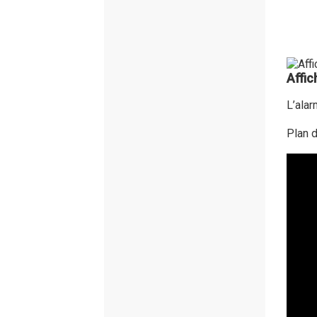
Affic
L’alar
Plan 