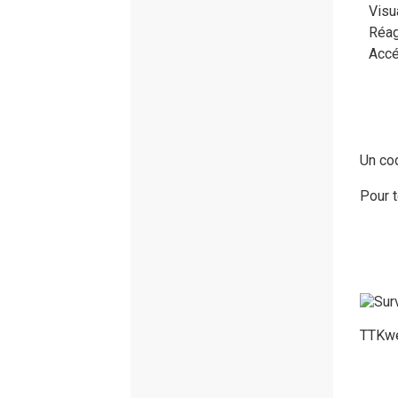
Visu
Réag
Accé
Un cod
Pour t
TTKweb