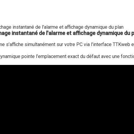
hage instantané de l'alarme et affichage dynamique du 
me s’affiche simultanément sur votre PC via l’interface TTKweb et
dynamique pointe l’emplacement exact du défaut avec une fonct